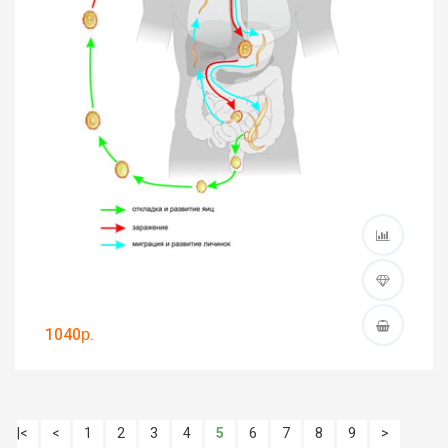
1040р.
|<
<
1
2
3
4
5
6
7
8
9
>