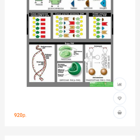
920р.