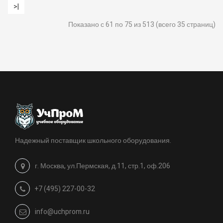
>|
Показано с 61 по 75 из 513 (всего 35 страниц)
Надежный поставщик школьного оборудования.
г. Москва, ул.Пермская, д.11, стр.1, оф.206
+7 (495) 227-00-32
info@uchprom.ru