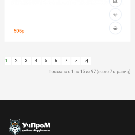
505р.
1
2
3
4
5
6
7
>
>|
Показано с 1 по 15 из 97 (всего 7 страниц)