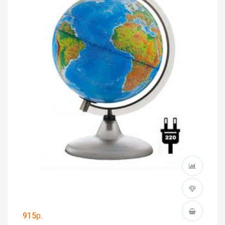
915р.