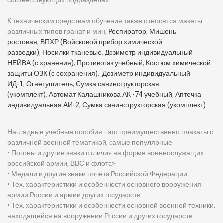
соответствующих подразделах.
К техническим средствам обучения также относятся макеты
различных типов гранат и мин,
Респиратор
,
Мишень
ростовая
,
ВПХР (Войсковой прибор химической
разведки)
,
Носилки тканевые
,
Дозиметр индивидуальный
НЕЙВА (с хранения)
,
Противогаз учебный
,
Костюм химической
защиты ОЗК (с сохранения)
,
Дозиметр индивидуальный
ИД-1
,
Огнетушитель
,
Сумка санинструкторская
(укомплект)
,
Автомат Калашникова АК -74 учебный
,
Аптечка
индивидуальная АИ-2
,
Сумка санинструкторская (укомплект)
.
Наглядные учебные пособия - это преимущественно плакаты с
различной военной тематикой, самые популярные:
• Погоны и другие знаки отличия на форме военнослужащих
российской армии, ВВС и флота».
• Медали и другие знаки почёта Российской Федерации.
• Тех. характеристики и особенности основного вооружения
армии России и армии других государств.
• Тех. характеристики и особенности основной военной техники,
находящейся на вооружении России и других государств.