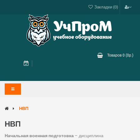
Закладки (0)
Товаров 0 (0р.)
НВП
НВП
Начальная военная подготовка
– дисциплина