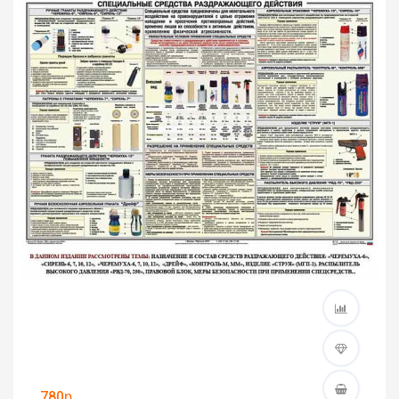
780р.