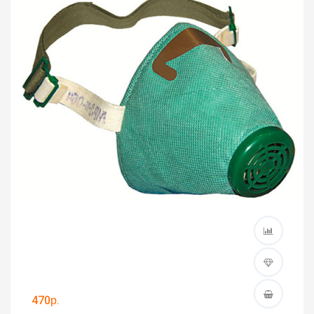
470р.