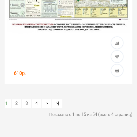
610р.
1
2
3
4
>
>|
Показано с 1 по 15 из 54 (всего 4 страниц)