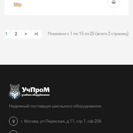
50р.
Показано с 1 по 15 из 25 (всего 2 страниц)
1
2
>
>|
Надежный поставщик школьного оборудования.
г. Москва, ул.Пермская, д.11, стр.1, оф.206