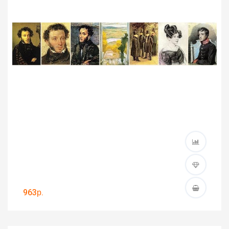
963р.