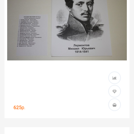
625р.