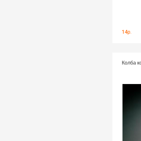
14р.
Колба к