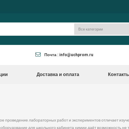
Почта : info@uchprom.ru
ции
Доставка и оплата
Контакт
ое проведение лабораторных работ и экспериментов отличает изуче
 оборудование для школьного кабинета химии даёт возможность не т