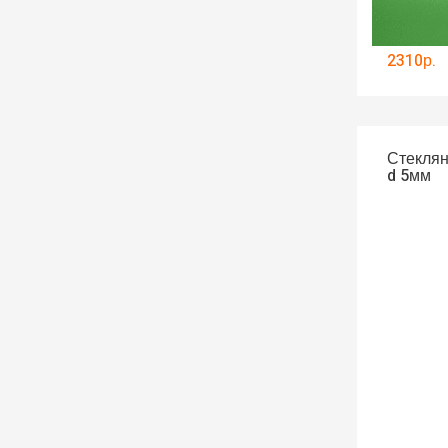
2310р.
Стеклян
d 5мм