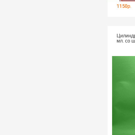
1150р.
Цилиндр
мл. со 