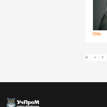
236р.
|<
<
1