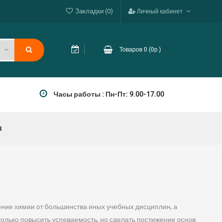
Закладки (0)
Личный кабинет
Товаров 0 (0р.)
Часы работы : Пн-Пт: 9.00-17.00
ы
ние химии от большинства иных учебных дисциплин, а
олько повысить успеваемость, но сделать постижение основ