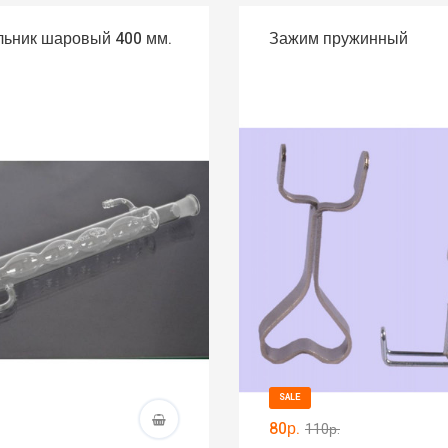
ьник шаровый 400 мм.
Зажим пружинный
SALE
80р.
110р.