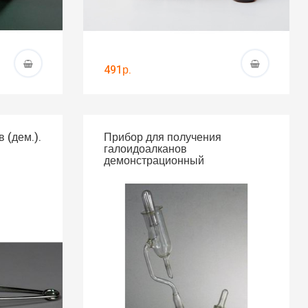
491р.
 (дем.).
Прибор для получения
галоидоалканов
демонстрационный