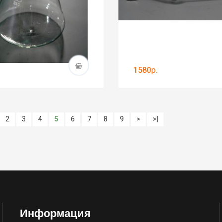
1580р.
2
3
4
5
6
7
8
9
>
>|
Информация