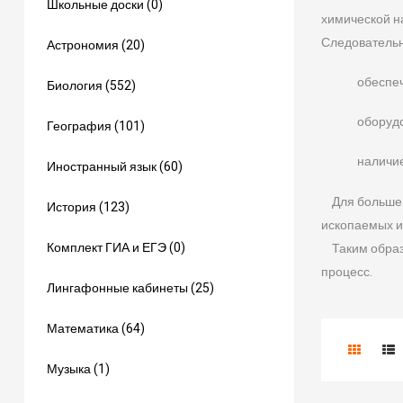
Школьные доски (0)
химической н
Следовательн
Астрономия (20)
обеспе
Биология (552)
оборуд
География (101)
наличие
Иностранный язык (60)
Для большей
История (123)
ископаемых и
Комплект ГИА и ЕГЭ (0)
Таким образо
процесс.
Лингафонные кабинеты (25)
Математика (64)
Музыка (1)