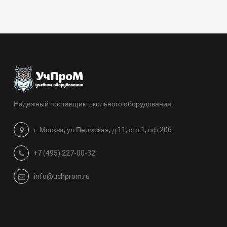
Надежный поставщик школьного оборудования.
г. Москва, ул.Пермская, д.11, стр.1, оф.206
+7 (495) 227-00-32
info@uchprom.ru