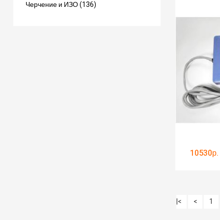
Черчение и ИЗО (136)
10530р.
|<
<
1