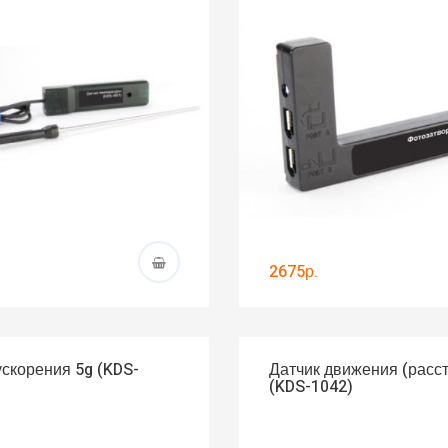
2675р.
ускорения 5g (KDS-
Датчик движения (расс
(KDS-1042)