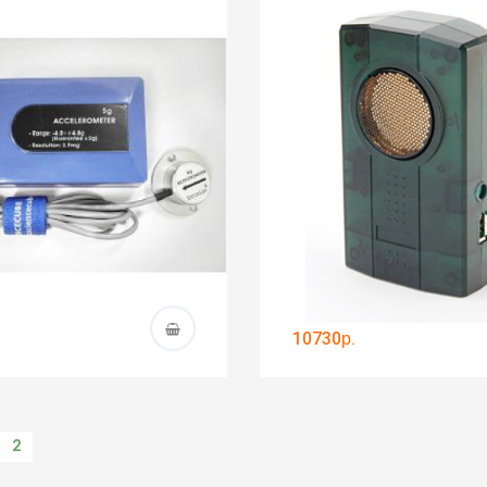
10730р.
2