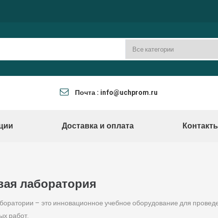
Почта : info@uchprom.ru
ции
Доставка и оплата
Контакт
ая лаборатория
оратории – это инновационное учебное оборудование для проведе
ых работ.