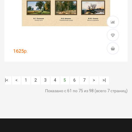
1625р.
|<
<
1
2
3
4
5
6
7
>
>|
Показано с 61 по 75 из 98 (всего 7 страниц)