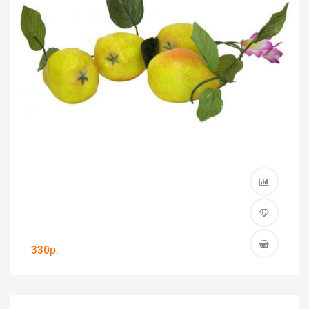
330р.