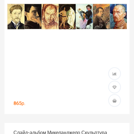
865р.
Слайд-альбом Микеланджело Скульптура