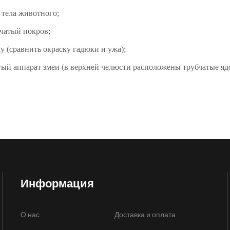
 тела животного;
чатый покров;
ку (сравнить окраску гадюки и ужа);
тый аппарат змеи (в верхней челюсти расположены трубчатые яд
Информация
О нас
Доставка и оплата