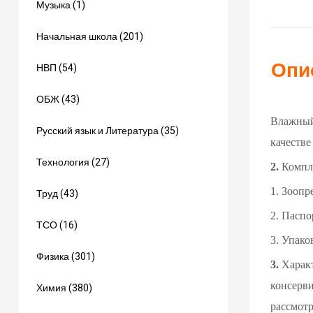
Музыка (1)
Начальная школа (201)
Опи
НВП (54)
ОБЖ (43)
Влажный
Русский язык и Литература (35)
качеств
Технология (27)
2.
Компл
1. Зоопр
Труд (43)
2. Паспо
ТСО (16)
3. Упако
Физика (301)
3.
Характ
консерви
Химия (380)
рассмотр