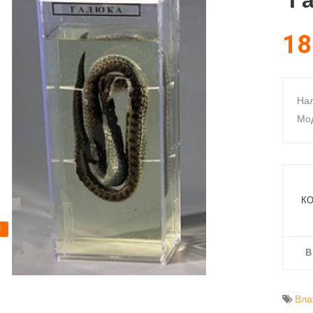
"Г
18
Нал
Мод
КО
E
В
Вла