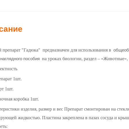
сание
 препарат "Гадюка" предназначен для использования в
общеоб
е
на уроках биологии, раздел – «Животные»
наглядного пособия
ектность
епарат 1шт.
рт 1шт.
вочная коробка 1шт.
еристики изделия, размер и вес Препарат смонтирован на стекля
рующей жидкостью. Пластина закреплена в пазах сосуда и крыш
еть: