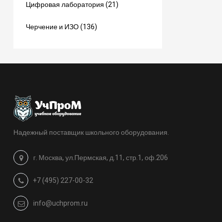
Цифровая лаборатория (21)
Черчение и ИЗО (136)
Надежный поставщик школьного оборудования.
г. Москва, ул.Пермская, д.11, стр.1, оф.206
+7 (495) 227-00-32
info@uchprom.ru