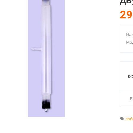
дв
29
Нал
Мод
КО
В
лаб