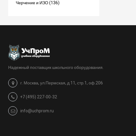
Черчение и ИЗО (136)
Надежный поставщик школьного оборудования.
г. Москва, ул.Пермская, д.11, стр.1, оф.206
+7 (495) 227-00-32
info@uchprom.ru