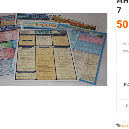
Ан
7
50
Нал
Мод
КО
В
таб