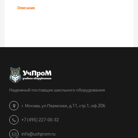
Описание
Надежный поставщик школьного оборудования.
г. Москва, ул.Пермская, д.11, стр.1, оф.206
+7 (495) 227-00-32
info@uchprom.ru