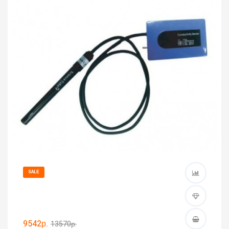
SALE
9542р.
13570р.