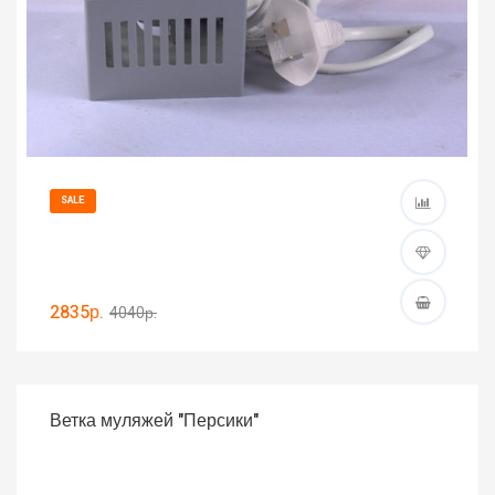
SALE
2835р.
4040р.
Ветка муляжей "Персики"