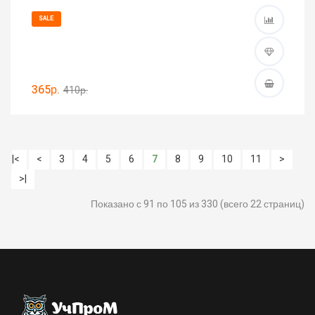
SALE
365р.
410р.
|<
<
3
4
5
6
7
8
9
10
11
>
>|
Показано с 91 по 105 из 330 (всего 22 страниц)