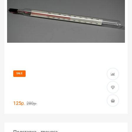
SALE
125р.
280р.